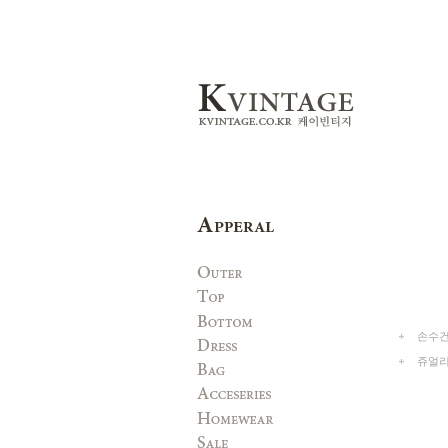
손수건(
쥬얼리(