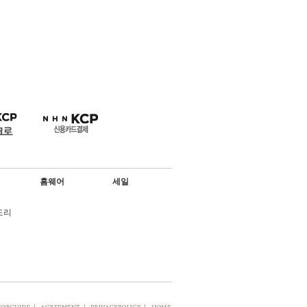
홈웨어
세일
도리