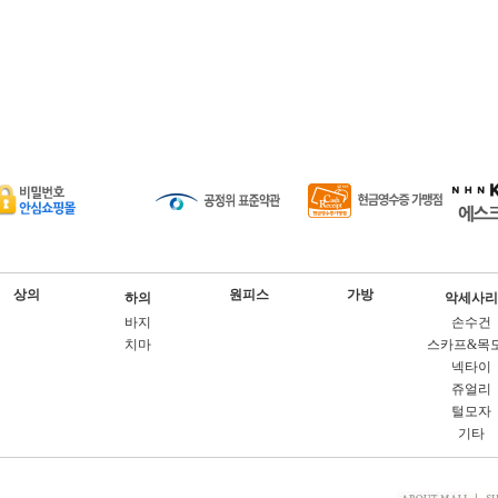
상의
원피스
가방
하의
악세사리
바지
손수건
치마
스카프&목
넥타이
쥬얼리
털모자
기타