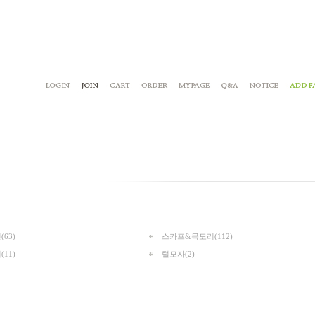
63)
스카프&목도리(112)
11)
털모자(2)