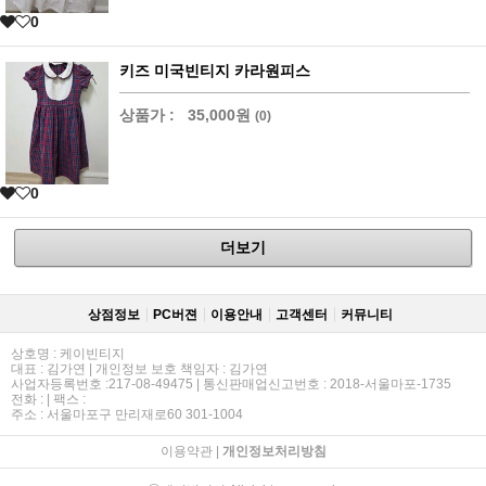
0
키즈 미국빈티지 카라원피스
상품가 :
35,000원
(0)
0
더보기
상점정보
PC버젼
이용안내
고객센터
커뮤니티
상호명 : 케이빈티지
대표 : 김가연 | 개인정보 보호 책임자 : 김가연
사업자등록번호 :217-08-49475 | 통신판매업신고번호 : 2018-서울마포-1735
전화 : | 팩스 :
주소 : 서울마포구 만리재로60 301-1004
이용약관
|
개인정보처리방침