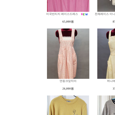
미국빈티지 레이스드레스
전체레이스 미
65,000원
8
연핑크앞치마
하나
26,000원
3