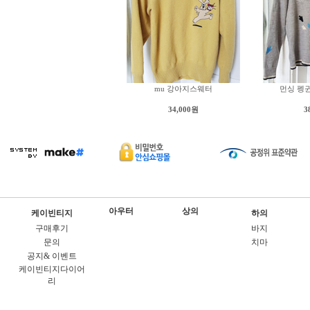
mu 강아지스웨터
먼싱 펭
34,000원
3
아우터
상의
케이빈티지
하의
구매후기
바지
문의
치마
공지& 이벤트
케이빈티지다이어
리