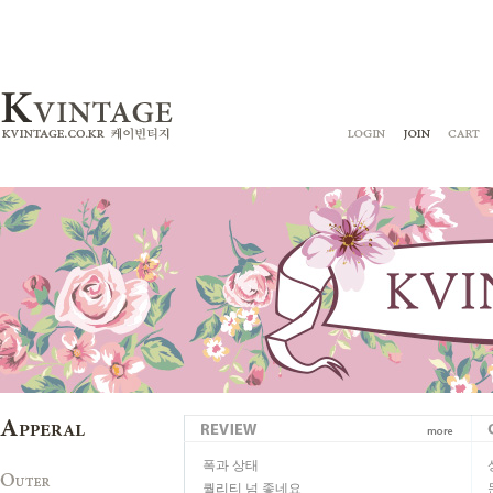
폭과 상태
퀄리티 넘 좋네요