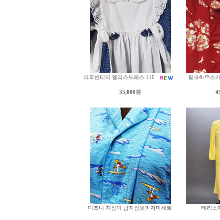
미국빈티지 엘리스드레스 110
핑크하우스
35,000원
4
디즈니 지짐이 남자잠옷파자마세트
테리소