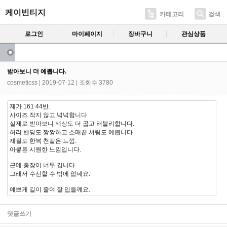
케이빈티지
카테고리
검색
로그인
마이페이지
장바구니
관심상품
받아보니 더 예쁩니다.
cosmeticss
| 2019-07-12 | 조회수 3780
제가 161 44반.
사이즈 작지 않고 넉넉합니다
실제로 받아보니 색상도 더 곱고 러블리합니다.
허리 밴딩도 짱짱하고 소매끝 셔링도 예쁩니다.
재질도 한복 천같은 느낌.
아뭏튼 시원한 느낌입니다.
근데 총장이 너무 깁니다.
그래서 수선할 수 밖에 없네요.
예쁘게 길이 줄여 잘 입을께요.
댓글쓰기