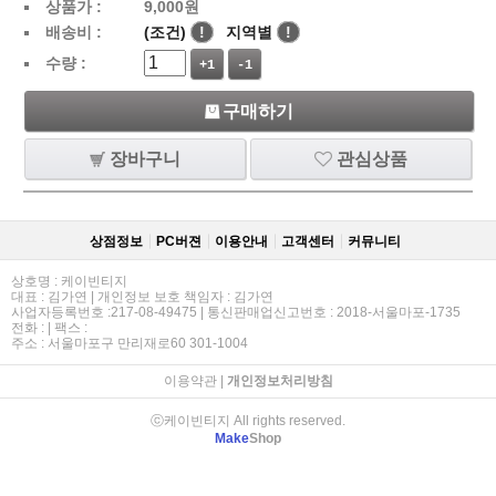
상품가 :
9,000
원
배송비 :
(조건)
!
지역별
!
수량 :
+1
-1
구매하기
장바구니
관심상품
상점정보
PC버젼
이용안내
고객센터
커뮤니티
상호명 : 케이빈티지
대표 : 김가연 | 개인정보 보호 책임자 : 김가연
사업자등록번호 :217-08-49475 | 통신판매업신고번호 : 2018-서울마포-1735
전화 : | 팩스 :
주소 : 서울마포구 만리재로60 301-1004
이용약관
|
개인정보처리방침
ⓒ케이빈티지 All rights reserved.
Make
Shop