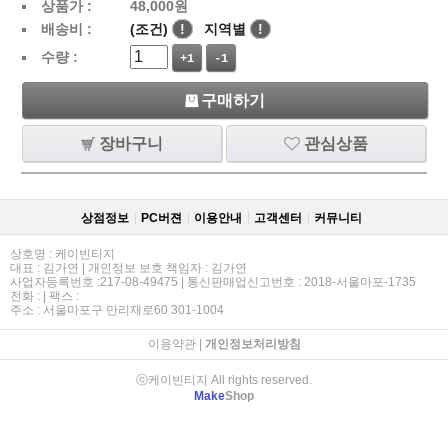
상품가 :
48,000
원
배송비 :
(조건)
!
지역별
!
수량 :
+1
-1
구매하기
장바구니
관심상품
상점정보
PC버젼
이용안내
고객센터
커뮤니티
상호명 : 케이빈티지
대표 : 김가연 | 개인정보 보호 책임자 : 김가연
사업자등록번호 :217-08-49475 | 통신판매업신고번호 : 2018-서울마포-1735
전화 : | 팩스 :
주소 : 서울마포구 만리재로60 301-1004
이용약관
|
개인정보처리방침
ⓒ케이빈티지 All rights reserved.
Make
Shop