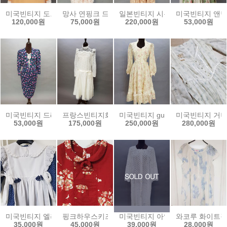
미국빈티지 도트셀프웨딩드레스
망사 연핑크 드레스
일본빈티지 시몬느가와무라 레이
미국빈티지 앤
120,000원
75,000원
220,000원
53,000원
미국빈티지 드레이핑원피스
프랑스빈티지화이트 새틴리본드레스
미국빈티지 gunnesax 거니섹드레
미국빈티지 거니섹
53,000원
175,000원
250,000원
280,000원
미국빈티지 엘리스드레스 110
핑크하우스키즈원피스
미국빈티지 아일렛잠옷드레스
와코루 화이트
35,000원
45,000원
39,000원
28,000원