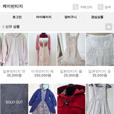
케이빈티지
카테고리
검색
로그인
마이페이지
장바구니
관심상품
신규 상품
일본빈티지 연핑크스트라이프 드레스
미국빈티지 레드체크 거니섹드레스
일본빈티지 플라워 에이프런
일본빈티지 공
35,000원
250,000원
25,000원
35,000원