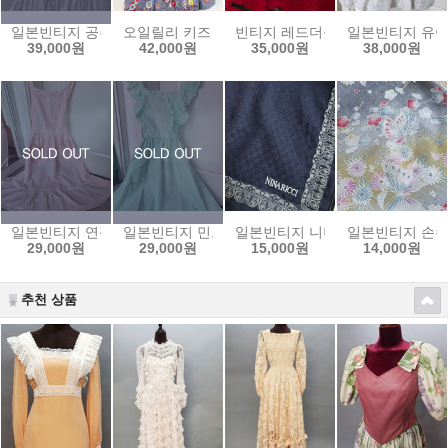
일본빈티지 공주 면레이스 에이프런
오일릴리 키즈 패딩8Y
빈티지 레드더플코트
일본빈티지 유아
39,000원
42,000원
35,000원
38,000원
일본빈티지 연핑크에이프런
일본빈티지 민트레이스에이프런
일본빈티지 니나리찌손수건6
일본빈티지 손수
29,000원
29,000원
15,000원
14,000원
추천 상품